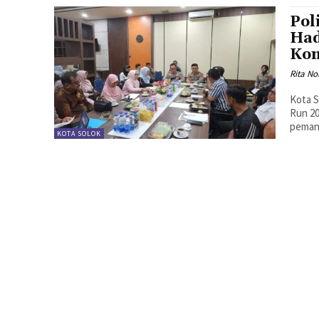
Pol
Had
Kom
Rita No
Kota S
Run 20
pemang
KOTA SOLOK