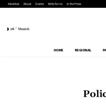
Advertise
About
Events
Write for Us
In the Press
16
C
Munich
HOME
REGIONAL
P
Poli