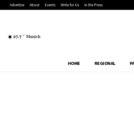
Advertise
About
Events
Write for Us
In the Press
27.7
C
Munich
HOME
REGIONAL
P