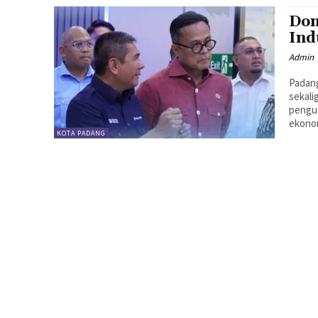
Don
Ind
Admin
Padang
sekali
pengua
ekonom
KOTA PADANG