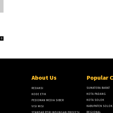
0
About Us
Popular 
SUMATERA BARAT
REDAKSI
KOTA PADANG
KODE ETIK
KOTA SOLOK
PEDOMAN MEDIA SIBER
KABUPATEN SOLOK
VISI MISI
REGIONAL
STANDAR PERLINDUNGAN PROFESI