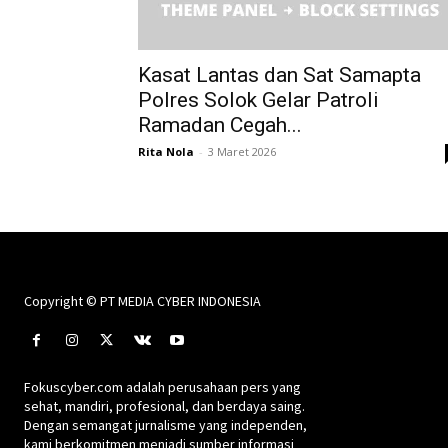
Kasat Lantas dan Sat Samapta
Polres Solok Gelar Patroli
Ramadan Cegah...
Rita Nola
-
3 Maret 2026
Copyright © PT MEDIA CYBER INDONESIA
Fokuscyber.com adalah perusahaan pers yang
sehat, mandiri, profesional, dan berdaya saing.
Dengan semangat jurnalisme yang independen,
kami berkomitmen menjadi sumber informasi