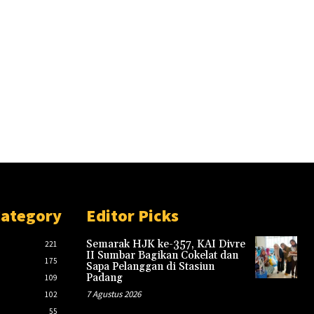
Category
Editor Picks
Semarak HJK ke-357, KAI Divre
221
II Sumbar Bagikan Cokelat dan
175
Sapa Pelanggan di Stasiun
Padang
109
7 Agustus 2026
102
55