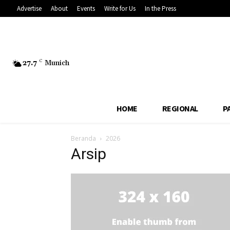
Advertise
About
Events
Write for Us
In the Press
27.7
C
Munich
HOME
REGIONAL
P
Beranda
2026
Arsip