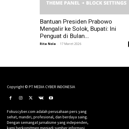
Bantuan Presiden Prabowo
Mengalir ke Solok, Bupati: Ini
Penguat di Bulan...
Rita Nola
-
17 Maret 2026
Copyright © PT MEDIA CYBER INDONESIA
Fokuscyber.com adalah perusahaan pers yang
sehat, mandiri, profesional, dan berdaya saing.
Dengan semangat jurnalisme yang independen,
kami berkomitmen menjadi sumber informasi