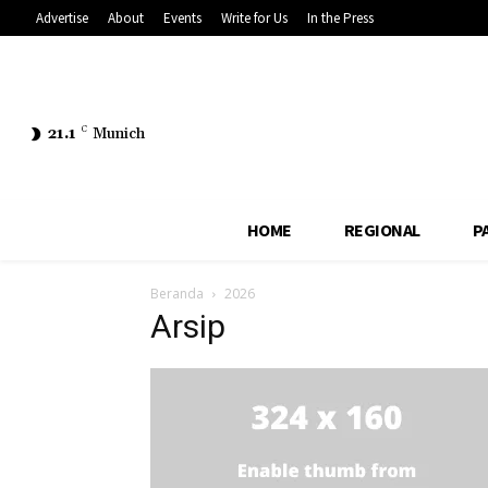
Advertise
About
Events
Write for Us
In the Press
21.1
C
Munich
HOME
REGIONAL
P
Beranda
2026
Arsip