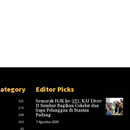
Category
Editor Picks
Semarak HJK ke-357, KAI Divre
221
II Sumbar Bagikan Cokelat dan
175
Sapa Pelanggan di Stasiun
Padang
109
7 Agustus 2026
102
55