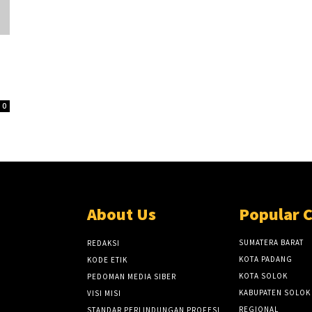
0
About Us
Popular 
SUMATERA BARAT
REDAKSI
KOTA PADANG
KODE ETIK
KOTA SOLOK
PEDOMAN MEDIA SIBER
KABUPATEN SOLOK
VISI MISI
REGIONAL
STANDAR PERLINDUNGAN PROFESI