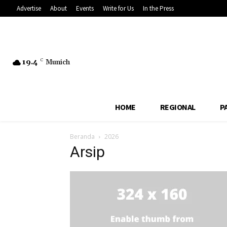
Advertise
About
Events
Write for Us
In the Press
19.4
C
Munich
HOME
REGIONAL
P
Beranda
2026
Arsip