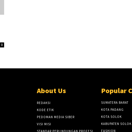
0
About Us
Popular 
SUMATERA BARAT
REDAKSI
KOTA PADANG
KODE ETIK
KOTA SOLOK
PEDOMAN MEDIA SIBER
KABUPATEN SOLOK
VISI MISI
FASHION
STANDAR PERLINDUNGAN PROFESI