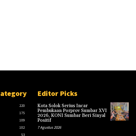
Category
Editor Picks
Kota Solok Serius Incar
220
Pembukaan Porprov Sumbar XVI
175
2026, KONI Sumbar Beri Sinyal
Positif
109
7 Agustus 2026
102
53