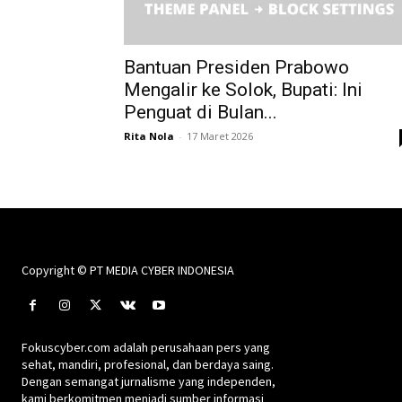
Bantuan Presiden Prabowo
Mengalir ke Solok, Bupati: Ini
Penguat di Bulan...
Rita Nola
-
17 Maret 2026
Copyright © PT MEDIA CYBER INDONESIA
Fokuscyber.com adalah perusahaan pers yang
sehat, mandiri, profesional, dan berdaya saing.
Dengan semangat jurnalisme yang independen,
kami berkomitmen menjadi sumber informasi