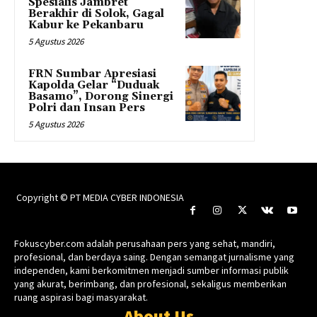
Spesialis Jambret
Berakhir di Solok, Gagal
Kabur ke Pekanbaru
5 Agustus 2026
FRN Sumbar Apresiasi
Kapolda Gelar “Duduak
Basamo”, Dorong Sinergi
Polri dan Insan Pers
5 Agustus 2026
Copyright © PT MEDIA CYBER INDONESIA
Fokuscyber.com adalah perusahaan pers yang sehat, mandiri,
profesional, dan berdaya saing. Dengan semangat jurnalisme yang
independen, kami berkomitmen menjadi sumber informasi publik
yang akurat, berimbang, dan profesional, sekaligus memberikan
ruang aspirasi bagi masyarakat.
About Us