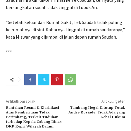
Saat hal ini akan dikonfirmasi ke Tek Saudah, ternyata yang
bersangkutan sudah tidak tinggal di Lubuk Aro.
“Setelah keluar dari Rumah Sakit, Tek Saudah tidak pulang
ke rumahnya di sini. Kabarnya tinggal di rumah saudaranya,”
kata Miswar yang dijumpai di jalan depan rumah Saudah.
***
Artikulli paraprak
Artikulli tjetër
Bantahan Resmi & Klarifikasi
Tambang Ilegal Ditutup Total,
Atas Pemberitaan Tidak
Andre Rosiade: Tidak Ada yang
Berimbang, Terkait Tuduhan
Kebal Hukum
terhadap Kepala Cabang Dinas
DKP Kepri Wilayah Batam