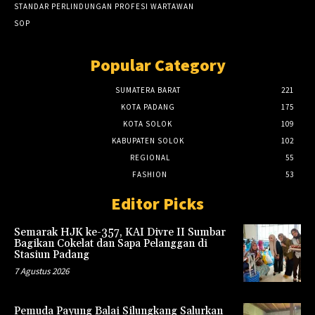
STANDAR PERLINDUNGAN PROFESI WARTAWAN
SOP
Popular Category
SUMATERA BARAT
221
KOTA PADANG
175
KOTA SOLOK
109
KABUPATEN SOLOK
102
REGIONAL
55
FASHION
53
Editor Picks
Semarak HJK ke-357, KAI Divre II Sumbar
Bagikan Cokelat dan Sapa Pelanggan di
Stasiun Padang
7 Agustus 2026
Pemuda Payung Balai Silungkang Salurkan