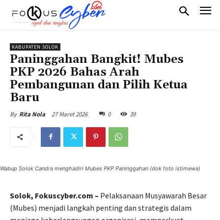
KABUPATEN SOLOK
Paninggahan Bangkit! Mubes
PKP 2026 Bahas Arah
Pembangunan dan Pilih Ketua
Baru
27 Maret 2026
0
39
By
Rita Nola
Wabup Solok Candra menghadiri Mubes PKP Paninggahan (dok foto istimewa)
Solok, Fokuscyber.com –
Pelaksanaan Musyawarah Besar
(Mubes) menjadi langkah penting dan strategis dalam
menjaga keberlangsungan organisasi, memperkuat