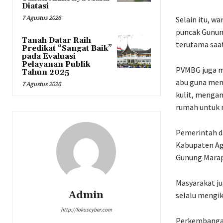
Diatasi
7 Agustus 2026
Selain itu, wa
puncak Gunun
Tanah Datar Raih
terutama saa
Predikat “Sangat Baik”
pada Evaluasi
Pelayanan Publik
PVMBG juga m
Tahun 2025
abu guna men
7 Agustus 2026
kulit, mengam
rumah untuk 
Pemerintah da
Kabupaten Ag
Gunung Marapi
Masyarakat ju
Admin
selalu mengik
http://fokuscyber.com
Perkembangan