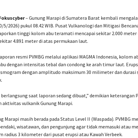
 Fokuscyber
– Gunung Marapi di Sumatera Barat kembali mengala
0/5/2026) pukul 08.42 WIB. Pusat Vulkanologi dan Mitigasi Bencan
orkan tinggi kolom abu teramati mencapai sekitar 2.000 meter 
ekitar 4.891 meter di atas permukaan laut.
laporan resmi PVMBG melalui aplikasi MAGMA Indonesia, kolom a
bu dengan intensitas tebal dan condong ke arah timur laut. Erups
eismogram dengan amplitudo maksimum 30 milimeter dan durasi s
.
 berlangsung saat laporan sedang dibuat,” demikian keterangan
 aktivitas vulkanik Gunung Marapi.
ng Marapi masih berada pada Status Level II (Waspada). PVMBG 
pendaki, wisatawan, dan pengunjung agar tidak memasuki atau m
am radius 3 kilometer dari pusat erupsi atau Kawah Verbeek.