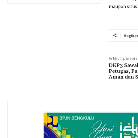
maupun situs
Bagika
Artikulli parapr
DKP3 Sawah
Petugas, P
Aman dan S