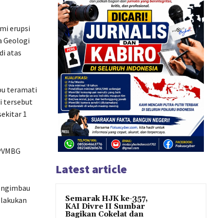
mi erupsi
a Geologi
di atas
bu teramati
i tersebut
ekitar 1
 PVMBG
Latest article
mengimbau
Semarak HJK ke-357,
elakukan
KAI Divre II Sumbar
Bagikan Cokelat dan