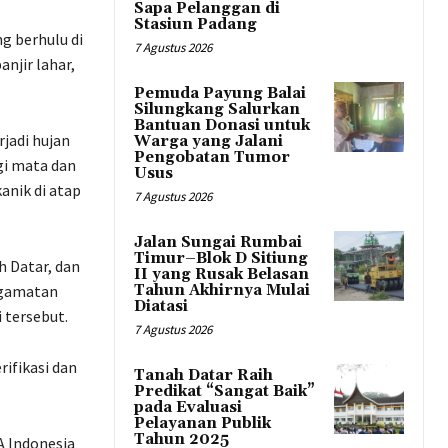
Sapa Pelanggan di
Stasiun Padang
ng berhulu di
7 Agustus 2026
njir lahar,
Pemuda Payung Balai
Silungkang Salurkan
Bantuan Donasi untuk
jadi hujan
Warga yang Jalani
Pengobatan Tumor
gi mata dan
Usus
anik di atap
7 Agustus 2026
Jalan Sungai Rumbai
Timur–Blok D Sitiung
 Datar, dan
II yang Rusak Belasan
ngamatan
Tahun Akhirnya Mulai
Diatasi
 tersebut.
7 Agustus 2026
ifikasi dan
Tanah Datar Raih
Predikat “Sangat Baik”
pada Evaluasi
Pelayanan Publik
Tahun 2025
A Indonesia