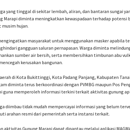
rga yang tinggal di sekitar lembah, aliran, dan bantaran sungai ya
g Marapi diminta meningkatkan kewaspadaan terhadap potensi ba
t musim hujan.
engingatkan masyarakat untuk menggunakan masker apabila ter
ghindari gangguan saluran pernapasan. Warga diminta melindun
ankan sumber air bersih, serta membersihkan timbunan abu vulk
mencegah kerusakan bangunan.
erah di Kota Bukittinggi, Kota Padang Panjang, Kabupaten Tanah
am diminta terus berkoordinasi dengan PVMBG maupun Pos Pe
 guna memperoleh informasi terkini terkait aktivitas gunung api
ga diimbau tidak mudah mempercayai informasi yang belum terver
uti arahan resmi dari pemerintah serta instansi terkait.
 aktivitas Gunung Marapi dapat dipantau melalui aplikasi MAGM