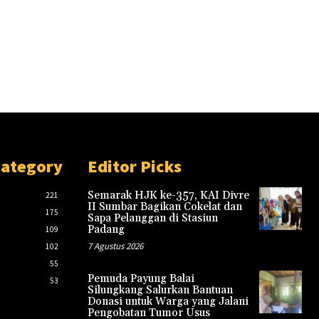
Category
Editor Picks
Semarak HJK ke-357, KAI Divre
221
II Sumbar Bagikan Cokelat dan
175
Sapa Pelanggan di Stasiun
Padang
109
7 Agustus 2026
102
55
Pemuda Payung Balai
53
Silungkang Salurkan Bantuan
Donasi untuk Warga yang Jalani
Pengobatan Tumor Usus