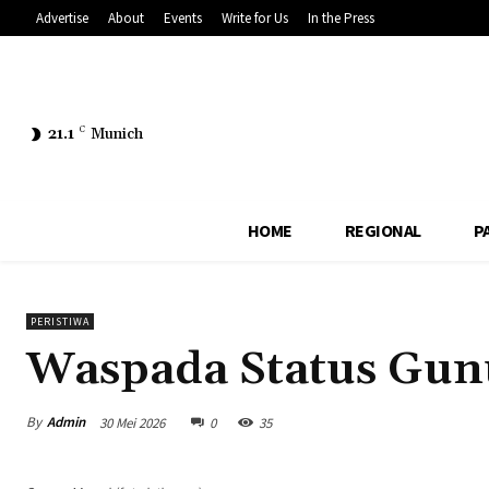
Advertise
About
Events
Write for Us
In the Press
21.1
C
Munich
HOME
REGIONAL
P
PERISTIWA
Waspada Status Gunu
By
Admin
30 Mei 2026
0
35