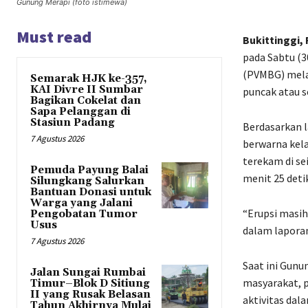
Gunung Merapi (foto istimewa)
Must read
Bukittinggi,
pada Sabtu (3
(PVMBG) melap
Semarak HJK ke-357,
KAI Divre II Sumbar
puncak atau s
Bagikan Cokelat dan
Sapa Pelanggan di
Stasiun Padang
Berdasarkan 
7 Agustus 2026
berwarna kela
terekam di s
Pemuda Payung Balai
menit 25 detik
Silungkang Salurkan
Bantuan Donasi untuk
Warga yang Jalani
“Erupsi masih
Pengobatan Tumor
Usus
dalam laporan
7 Agustus 2026
Saat ini Gunu
Jalan Sungai Rumbai
masyarakat, 
Timur–Blok D Sitiung
II yang Rusak Belasan
aktivitas dal
Tahun Akhirnya Mulai