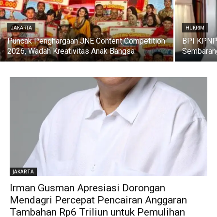
JAKARTA
HUKRIM
Puncak Penghargaan JNE Content Competition
BPI KPNPA
2026, Wadah Kreativitas Anak Bangsa
Sembarang
JAKARTA
Irman Gusman Apresiasi Dorongan
Mendagri Percepat Pencairan Anggaran
Tambahan Rp6 Triliun untuk Pemulihan