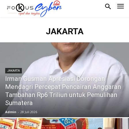
JAKARTA
JAKARTA
Irman Gusman Apresiasi Dorongan
Mendagri Percepat Pencairan Anggaran
Tambahan Rp6 Triliun untuk Pemulihan
Sumatera
Admin
-
28 Juli 2026