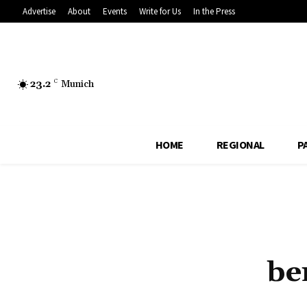
Advertise
About
Events
Write for Us
In the Press
23.2
C
Munich
HOME
REGIONAL
P
be