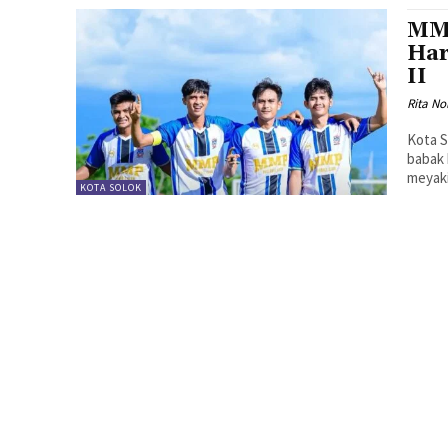
MMP
Har
II
Rita No
Kota S
babak
meyaki
KOTA SOLOK