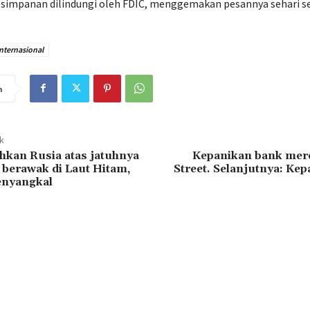
simpanan dilindungi oleh FDIC, menggemakan pesannya sehari s
Internasional
n
ak
hkan Rusia atas jatuhnya
Kepanikan bank mere
 berawak di Laut Hitam,
Street. Selanjutnya: Ke
nyangkal