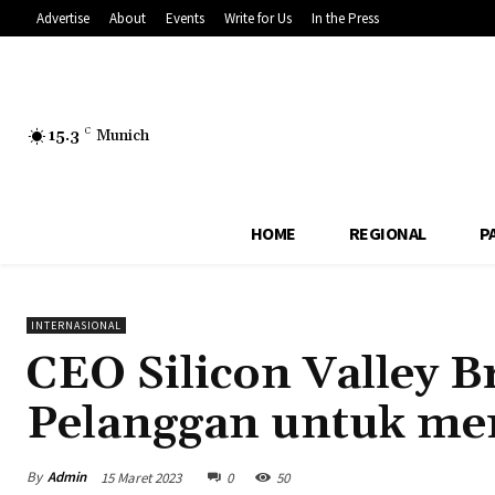
Advertise
About
Events
Write for Us
In the Press
15.3
C
Munich
HOME
REGIONAL
P
INTERNASIONAL
CEO Silicon Valley 
Pelanggan untuk me
By
Admin
15 Maret 2023
0
50