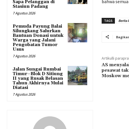
bahwa semua 
Sapa Pelanggan di
Stasiun Padang
7 Agustus 2026
TAGS
Berita 
Pemuda Payung Balai
Silungkang Salurkan
Bantuan Donasi untuk
Bagika
Warga yang Jalani
Pengobatan Tumor
Usus
7 Agustus 2026
Artikulli parapr
AS menyala
Jalan Sungai Rumbai
pesawat tak
Timur–Blok D Sitiung
Moskow me
II yang Rusak Belasan
Tahun Akhirnya Mulai
Diatasi
7 Agustus 2026