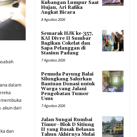
Kubangan Lumpur Saat
Hujan, Ari Rafika
Angkat Bicara
8 Agustus 2026
Semarak HJK ke-357,
KAI Divre II Sumbar
Bagikan Cokelat dan
Sapa Pelanggan di
Stasiun Padang
7 Agustus 2026
asabah
Pemuda Payung Balai
Silungkang Salurkan
Bantuan Donasi untuk
dana dalam
Warga yang Jalani
ereka
Pengobatan Tumor
Usus
ga membuka
7 Agustus 2026
 akun dari
Jalan Sungai Rumbai
Timur–Blok D Sitiung
II yang Rusak Belasan
eka dan
Tahun Akhirnya Mulai