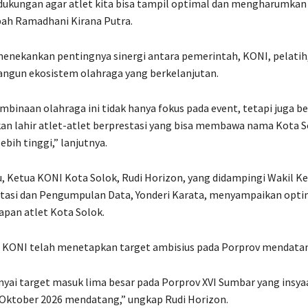
ukungan agar atlet kita bisa tampil optimal dan mengharumka
bah Ramadhani Kirana Putra.
a menekankan pentingnya sinergi antara pemerintah, KONI, pelatih,
gun ekosistem olahraga yang berkelanjutan.
embinaan olahraga ini tidak hanya fokus pada event, tetapi juga b
akan lahir atlet-atlet berprestasi yang bisa membawa nama Kota S
ebih tinggi,” lanjutnya.
, Ketua KONI Kota Solok, Rudi Horizon, yang didampingi Wakil 
estasi dan Pengumpulan Data, Yonderi Karata, menyampaikan opt
apan atlet Kota Solok.
, KONI telah menetapkan target ambisius pada Porprov mendata
ai target masuk lima besar pada Porprov XVI Sumbar yang insya
 Oktober 2026 mendatang,” ungkap Rudi Horizon.