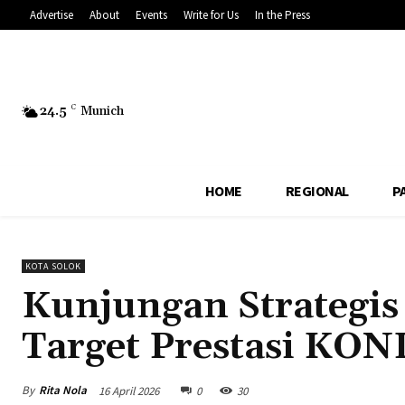
Advertise
About
Events
Write for Us
In the Press
24.5
C
Munich
HOME
REGIONAL
P
KOTA SOLOK
Kunjungan Strategis
Target Prestasi KON
By
Rita Nola
16 April 2026
0
30