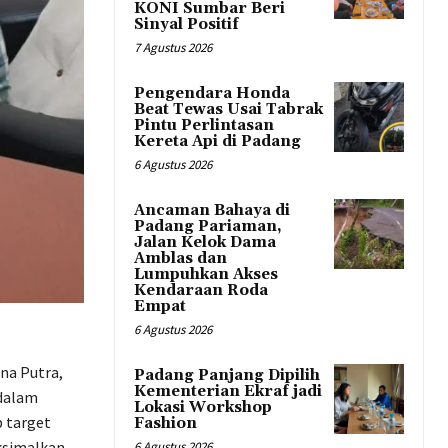
KONI Sumbar Beri
Sinyal Positif
7 Agustus 2026
Pengendara Honda
Beat Tewas Usai Tabrak
Pintu Perlintasan
Kereta Api di Padang
6 Agustus 2026
Ancaman Bahaya di
Padang Pariaman,
Jalan Kelok Dama
Amblas dan
Lumpuhkan Akses
Kendaraan Roda
Empat
6 Agustus 2026
na Putra,
Padang Panjang Dipilih
Kementerian Ekraf jadi
 dalam
Lokasi Workshop
 target
Fashion
ksimalkan
6 Agustus 2026