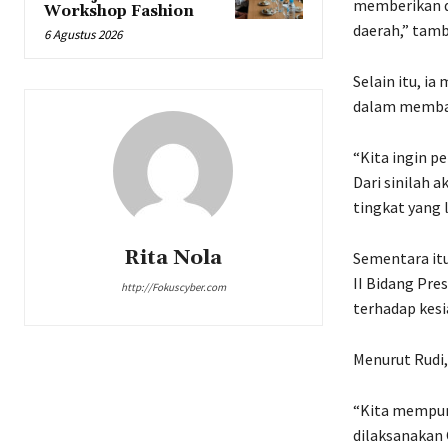
memberikan d
Workshop Fashion
daerah,” tam
6 Agustus 2026
Selain itu, i
dalam memban
“Kita ingin p
Dari sinilah 
tingkat yang l
Rita Nola
Sementara itu
II Bidang Pr
http://Fokuscyber.com
terhadap kesi
Menurut Rudi
“Kita mempuny
dilaksanakan