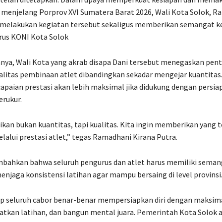
t menjelang Porprov XVI Sumatera Barat 2026, Wali Kota Solok, 
, melakukan kegiatan tersebut sekaligus memberikan semangat k
rus KONI Kota Solok
nya, Wali Kota yang akrab disapa Dani tersebut menegaskan pen
alitas pembinaan atlet dibandingkan sekadar mengejar kuantitas
apaian prestasi akan lebih maksimal jika didukung dengan persia
rukur.
rikan bukan kuantitas, tapi kualitas. Kita ingin memberikan yang 
lalui prestasi atlet,” tegas Ramadhani Kirana Putra.
mbahkan bahwa seluruh pengurus dan atlet harus memiliki seman
menjaga konsistensi latihan agar mampu bersaing di level provinsi
p seluruh cabor benar-benar mempersiapkan diri dengan maksima
gkatkan latihan, dan bangun mental juara. Pemerintah Kota Solok 