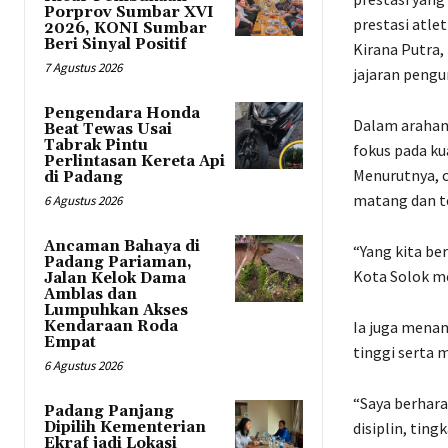
Porprov Sumbar XVI
prestasi atle
2026, KONI Sumbar
Beri Sinyal Positif
Kirana Putra
7 Agustus 2026
jajaran pengu
Pengendara Honda
Dalam arahan
Beat Tewas Usai
Tabrak Pintu
fokus pada ku
Perlintasan Kereta Api
Menurutnya, c
di Padang
matang dan te
6 Agustus 2026
Ancaman Bahaya di
“Yang kita be
Padang Pariaman,
Kota Solok me
Jalan Kelok Dama
Amblas dan
Lumpuhkan Akses
Kendaraan Roda
Ia juga mena
Empat
tinggi serta 
6 Agustus 2026
“Saya berhara
Padang Panjang
Dipilih Kementerian
disiplin, tin
Ekraf jadi Lokasi