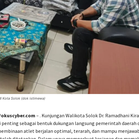
I Kota Solok (dok istimewa)
 Fokuscyber.com
– . Kunjungan Walikota Solok Dr. Ramadhani Kira
ai penting sebagai bentuk dukungan langsung pemerintah daerah
embinaan atlet berjalan optimal, terarah, dan mampu menjawab
g telah ditetapkan. Dalam upaya memperkuat kesiapan dan mema