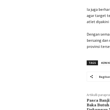
Ia juga berha
agar target t
atlet diyakin
Dengan seman
bersaing dan
provinsi terse
TAGS
KONI K
Bagika
Artikulli parapr
Pasca Banji
Baka Butuh
Dukungan M