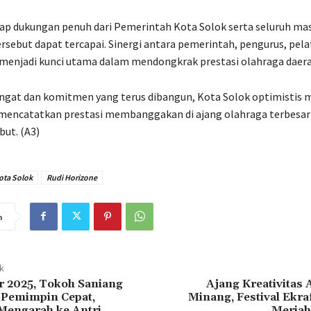
rap dukungan penuh dari Pemerintah Kota Solok serta seluruh ma
ersebut dapat tercapai. Sinergi antara pemerintah, pengurus, pela
i menjadi kunci utama dalam mendongkrak prestasi olahraga daera
gat dan komitmen yang terus dibangun, Kota Solok optimistis
 mencatatkan prestasi membanggakan di ajang olahraga terbesar
but. (A3)
ota Solok
Rudi Horizone
n
ak
r 2025, Tokoh Saniang
Ajang Kreativitas
 Pemimpin Cepat,
Minang, Festival Ekra
engarah ke Antri
Meriah