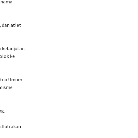
n nama
 dan atlet
erkelanjutan.
olok ke
Ketua Umum
imisme
ng.
allah akan