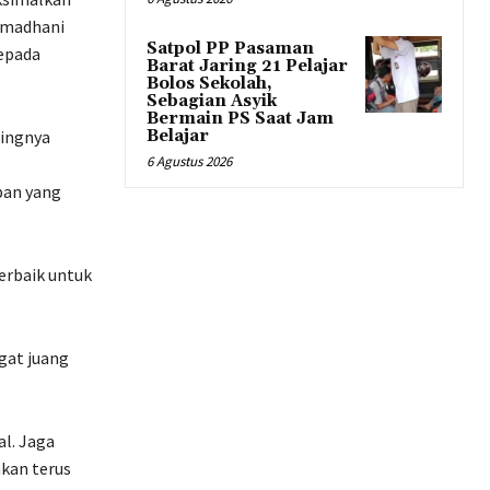
Ramadhani
Satpol PP Pasaman
epada
Barat Jaring 21 Pelajar
Bolos Sekolah,
Sebagian Asyik
Bermain PS Saat Jam
tingnya
Belajar
6 Agustus 2026
.
pan yang
terbaik untuk
gat juang
.
l. Jaga
akan terus