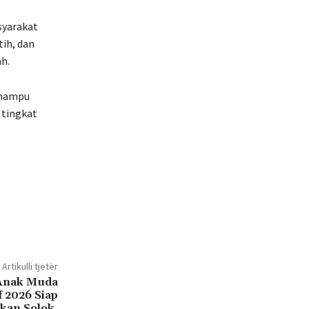
syarakat
tih, dan
h.
 mampu
 tingkat
Artikulli tjetër
 Anak Muda
f 2026 Siap
kan Solok.