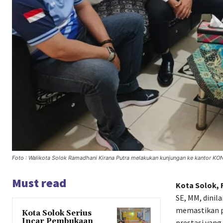
Foto : Walikota Solok Ramadhani Kirana Putra melakukan kunjungan ke kantor KON
Must read
Kota Solok,
SE, MM, dinil
memastikan p
Kota Solok Serius
Incar Pembukaan
prestasi yan