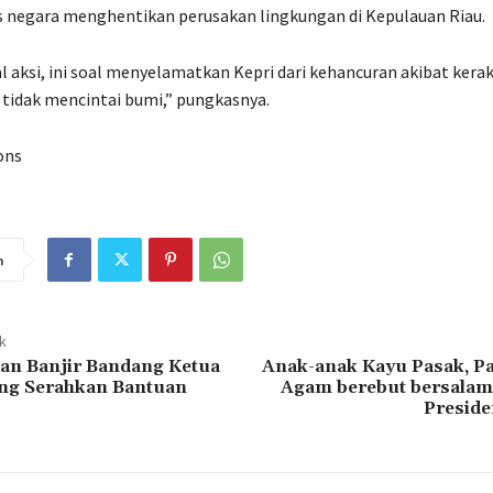
s negara menghentikan perusakan lingkungan di Kepulauan Riau.
al aksi, ini soal menyelamatkan Kepri dari kehancuran akibat kera
tidak mencintai bumi,” pungkasnya.
ons
n
ak
ban Banjir Bandang Ketua
Anak-anak Kayu Pasak, P
g Serahkan Bantuan
Agam berebut bersala
Presid