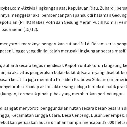
scyber.com-Aktivis lingkungan asal Kepulauan Riau, Zuhardi, ber
annya menggelar aksi pembentangan spanduk di halaman Gedung
Kepolisian (PTIK) Mabes Polri dan Gedung Merah Putih Komisi Pe
 pada Senin (15/12).
 menyoroti maraknya pengerukan cut and fill di Batam serta pen
paten Lingga yang dinilai telah merusak lingkungan secara masif.
, Zuhardi secara tegas mendesak Kapolri untuk turun langsung k
injau aktivitas pengerukan bukit-bukit di Batam yang disebut b
asan ketat. Ia juga meminta Presiden Prabowo Subianto memer
nyeluruh terhadap aktor-aktor yang diduga berada di balik prakt
ngkungan, termasuk pihak-pihak yang memberikan perlindungan.
di sangat menyoroti penggundulan hutan secara besar-besaran d
ingga, Kecamatan Lingga Utara, Desa Centeng, Dusun Senempek. 
ebutkan perusakan hutan di lahan hampir mencapai 19.000 heltare