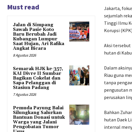
Must read
Jakarta, foku
sejumlah rek
Tinggi Ilmu 
Jalan di Simpang
Sawah Pasie Koto
Korupsi (KPK)
Baru Berubah Jadi
Kubangan Lumpur
Saat Hujan, Ari Rafika
Aksi tersebut
Angkat Bicara
hutan di Kabu
8 Agustus 2026
Dalam aksinya
Semarak HJK ke-357,
KAI Divre II Sumbar
Riau guna men
Bagikan Cokelat dan
tanpa pengaw
Sapa Pelanggan di
Stasiun Padang
pengusutan me
7 Agustus 2026
perusakan li
Pemuda Payung Balai
Bahkan Zuhar
Silungkang Salurkan
Bantuan Donasi untuk
hutan Daek L
Warga yang Jalani
Pengobatan Tumor
internal meny
Usus