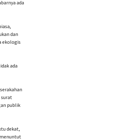
kabarnya ada
biasa,
rukan dan
 ekologis
idak ada
eserakahan
 surat
an publik
ktu dekat,
k menuntut