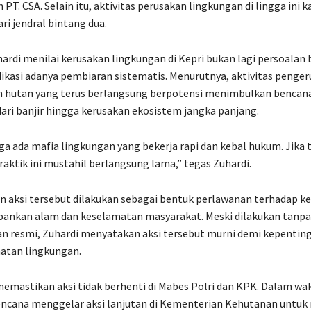
 PT. CSA. Selain itu, aktivitas perusakan lingkungan di lingga ini 
ri jendral bintang dua.
hardi menilai kerusakan lingkungan di Kepri bukan lagi persoalan 
ikasi adanya pembiaran sistematis. Menurutnya, aktivitas penge
 hutan yang terus berlangsung berpotensi menimbulkan bencana
 dari banjir hingga kerusakan ekosistem jangka panjang.
 ada mafia lingkungan yang bekerja rapi dan kebal hukum. Jika t
aktik ini mustahil berlangsung lama,” tegas Zuhardi.
 aksi tersebut dilakukan sebagai bentuk perlawanan terhadap k
ankan alam dan keselamatan masyarakat. Meski dilakukan tanpa
 resmi, Zuhardi menyatakan aksi tersebut murni demi kepenting
atan lingkungan.
memastikan aksi tidak berhenti di Mabes Polri dan KPK. Dalam wa
encana menggelar aksi lanjutan di Kementerian Kehutanan untu