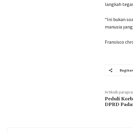
langkah tega
“Ini bukan so
manusia yang 
Fransisco chr
Bagika
Artikulli parapr
Peduli Kor
DPRD Padan