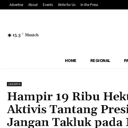
Advertise
About
Events
Write for Us
In the Press
15.3
C
Munich
HOME
REGIONAL
P
JAKARTA
Hampir 19 Ribu Hekt
Aktivis Tantang Pre
Jangan Takluk pada