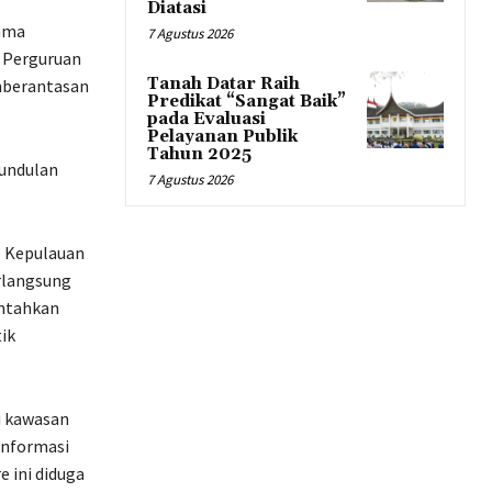
Diatasi
sama
7 Agustus 2026
 Perguruan
Tanah Datar Raih
mberantasan
Predikat “Sangat Baik”
pada Evaluasi
Pelayanan Publik
Tahun 2025
gundulan
7 Agustus 2026
e Kepulauan
erlangsung
intahkan
ik
i kawasan
Informasi
 ini diduga