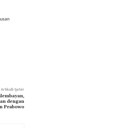
kusan
Artikulli tjetër
alembayan,
man dengan
en Prabowo