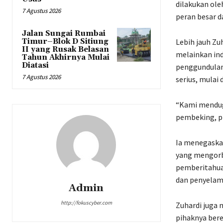
dilakukan oleh
7 Agustus 2026
peran besar da
Jalan Sungai Rumbai
Timur–Blok D Sitiung
Lebih jauh Zu
II yang Rusak Belasan
melainkan ind
Tahun Akhirnya Mulai
Diatasi
penggundulan
7 Agustus 2026
serius, mulai
“Kami menduga
pembeking, pr
Ia menegaskan
yang mengorb
pemberitahuan
dan penyelam
Admin
http://fokuscyber.com
Zuhardi juga 
pihaknya ber