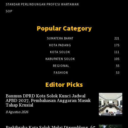
STANDAR PERLINDUNGAN PROFESI WARTAWAN
SOP
Popular Category
SUMATERA BARAT
221
KOTA PADANG
175
KOTA SOLOK
111
KABUPATEN SOLOK
105
REGIONAL
55
FASHION
53
Editor Picks
Banmus DPRD Kota Solok Kunci Jadwal
APBD 2027, Pembahasan Anggaran Masuk
Tahap Krusial
8 Agustus 2026
Paskibraka Kota Solok Mulai Digembleng, 65