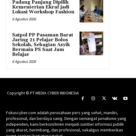
Padang Panjang Dipilih
Kementerian Ekraf jadi
Lokasi Workshop Fashion
6 Agustus 2026
Satpol PP Pasaman Barat
Jaring 21 Pelajar Bolos
Sekolah, Sebagian Asyik
Bermain PS Saat Jam
Belajar
6 Agustus 2026
Copyright © PT MEDIA CYBER INDONESIA
Fokuscyber.com adalah perusahaan pers yang sehat, mandiri,
profesional, dan berdaya saing. Dengan semangat jurnalisme yang
independen, kami berkomitmen menjadi sumber informasi publik
yang akurat, berimbang, dan profesional, sekaligus memberikan
ruang aspirasi bagi masyarakat.