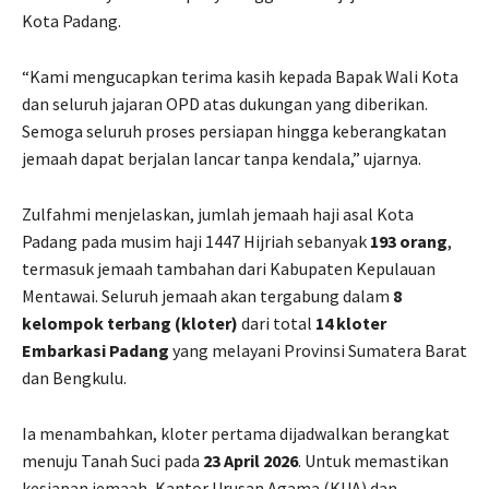
Kota Padang.
“Kami mengucapkan terima kasih kepada Bapak Wali Kota
dan seluruh jajaran OPD atas dukungan yang diberikan.
Semoga seluruh proses persiapan hingga keberangkatan
jemaah dapat berjalan lancar tanpa kendala,” ujarnya.
Zulfahmi menjelaskan, jumlah jemaah haji asal Kota
Padang pada musim haji 1447 Hijriah sebanyak
193 orang
,
termasuk jemaah tambahan dari Kabupaten Kepulauan
Mentawai. Seluruh jemaah akan tergabung dalam
8
kelompok terbang (kloter)
dari total
14 kloter
Embarkasi Padang
yang melayani Provinsi Sumatera Barat
dan Bengkulu.
Ia menambahkan, kloter pertama dijadwalkan berangkat
menuju Tanah Suci pada
23 April 2026
. Untuk memastikan
kesiapan jemaah, Kantor Urusan Agama (KUA) dan