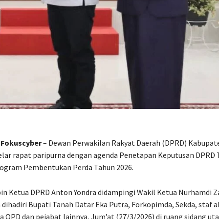
 Fokuscyber
– Dewan Perwakilan Rakyat Daerah (DPRD) Kabupat
lar rapat paripurna dengan agenda Penetapan Keputusan DPRD
ogram Pembentukan Perda Tahun 2026.
pin Ketua DPRD Anton Yondra didampingi Wakil Ketua Nurhamdi Z
 dihadiri Bupati Tanah Datar Eka Putra, Forkopimda, Sekda, staf ah
la OPD dan pejabat lainnya, Jum’at (27/3/2026) di ruang sidang 