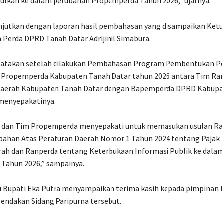
ulkan ke dalam perubahan Propemperda Tahun 2026,” ujarnya.
anjutkan dengan laporan hasil pembahasan yang disampaikan Ket
Perda DPRD Tanah Datar Adrijinil Simabura.
ngatakan setelah dilakukan Pembahasan Program Pembentukan P
ar Propemperda Kabupaten Tanah Datar tahun 2026 antara Tim Ra
aerah Kabupaten Tanah Datar dengan Bapemperda DPRD Kabup
menyepakatinya.
dan Tim Propemperda menyepakati untuk memasukan usulan R
bahan Atas Peraturan Daerah Nomor 1 Tahun 2024 tentang Pajak
erah dan Ranperda tentang Keterbukaan Informasi Publik ke dala
Tahun 2026,” sampainya.
u Bupati Eka Putra menyampaikan terima kasih kepada pimpinan
endakan Sidang Paripurna tersebut.