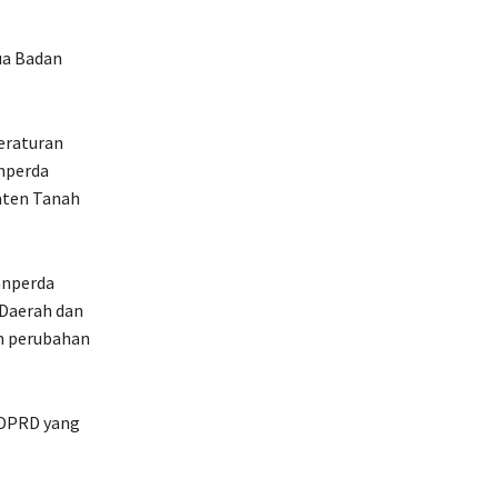
ua Badan
eraturan
nperda
aten Tanah
anperda
 Daerah dan
m perubahan
 DPRD yang