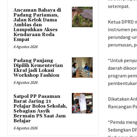
setempat.
Ancaman Bahaya di
Padang Pariaman,
Jalan Kelok Dama
Ketua DPRD 
Amblas dan
instrumen pe
Lumpuhkan Akses
Kendaraan Roda
perundang-und
Empat
perumusan, p
6 Agustus 2026
“Untuk penyu
Padang Panjang
Dipilih Kementerian
daerah dikoo
Ekraf jadi Lokasi
Workshop Fashion
program pemb
6 Agustus 2026
pembentukan 
Satpol PP Pasaman
Dikatakan Ant
Barat Jaring 21
Pelajar Bolos Sekolah,
Rancangan Pe
Sebagian Asyik
Bermain PS Saat Jam
Belajar
“Pemda mengu
6 Agustus 2026
Sedangkan DP