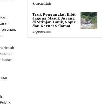
6 Agustus 2026
Truk Pengangkut Bibit
akan
Jagung Masuk Jurang
di Sitinjau Lauik, Sopir
turan
dan Kernet Selamat
enyusunan,
6 Agustus 2026
n.
merintah
nyusunan
h badan
ulan
h.
Publik.