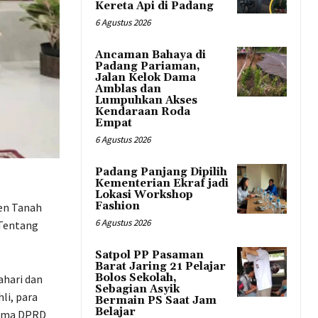
Kereta Api di Padang
6 Agustus 2026
Ancaman Bahaya di
Padang Pariaman,
Jalan Kelok Dama
Amblas dan
Lumpuhkan Akses
Kendaraan Roda
Empat
6 Agustus 2026
Padang Panjang Dipilih
Kementerian Ekraf jadi
Lokasi Workshop
Fashion
en Tanah
6 Agustus 2026
 Tentang
Satpol PP Pasaman
Barat Jaring 21 Pelajar
Bolos Sekolah,
ahari dan
Sebagian Asyik
li, para
Bermain PS Saat Jam
Belajar
utama DPRD