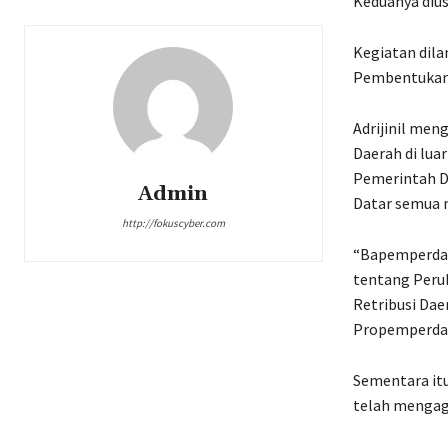
Keduanya dius
Kegiatan dil
Pembentukan 
Adrijinil me
Daerah di lu
Pemerintah D
Admin
Datar semua 
http://fokuscyber.com
“Bapemperda 
tentang Peru
Retribusi Da
Propemperda 
Sementara it
telah mengag