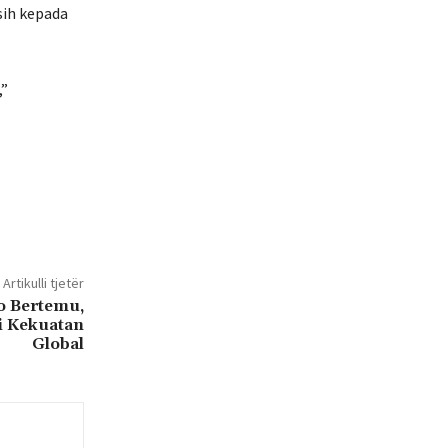
sih kepada
,”
Artikulli tjetër
o Bertemu,
i Kekuatan
Global