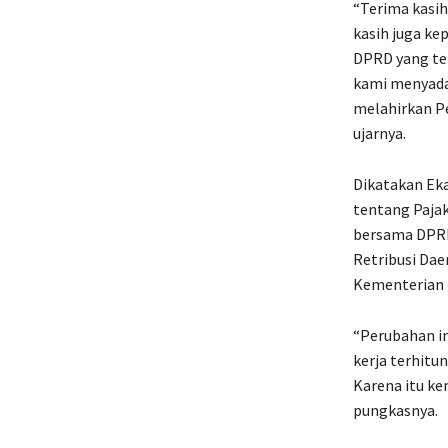
“Terima kasi
kasih juga k
DPRD yang te
kami menyada
melahirkan P
ujarnya.
Dikatakan Eka
tentang Paja
bersama DPRD
Retribusi Dae
Kementerian 
“Perubahan in
kerja terhitu
Karena itu ke
pungkasnya.