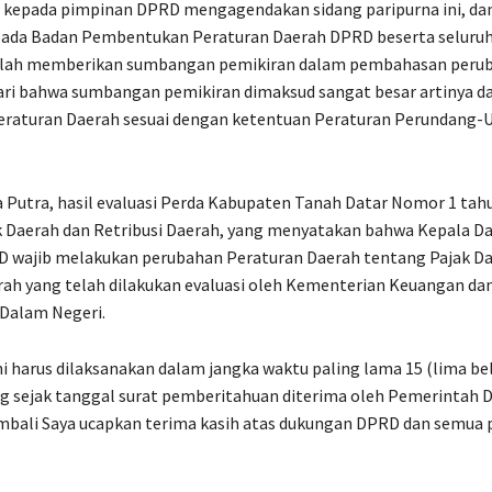
h kepada pimpinan DPRD mengagendakan sidang paripurna ini, da
epada Badan Pembentukan Peraturan Daerah DPRD beserta seluru
lah memberikan sumbangan pemikiran dalam pembahasan peruba
ri bahwa sumbangan pemikiran dimaksud sangat besar artinya d
eraturan Daerah sesuai dengan ketentuan Peraturan Perundang-
 Putra, hasil evaluasi Perda Kabupaten Tanah Datar Nomor 1 tah
k Daerah dan Retribusi Daerah, yang menyatakan bahwa Kepala D
 wajib melakukan perubahan Peraturan Daerah tentang Pajak Da
rah yang telah dilakukan evaluasi oleh Kementerian Keuangan da
Dalam Negeri.
i harus dilaksanakan dalam jangka waktu paling lama 15 (lima bel
ng sejak tanggal surat pemberitahuan diterima oleh Pemerintah D
mbali Saya ucapkan terima kasih atas dukungan DPRD dan semua p