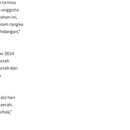
n terima
h anggota
han ini,
alam rangka
Undangan,”
un 2024
aerah
erah dan
n
as) hari
aerah.
ihak,”