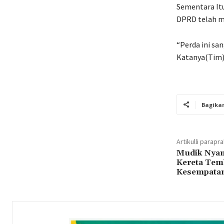
Sementara It
DPRD telah me
“Perda ini sa
Katanya(Tim
Bagika
Artikulli parapr
Mudik Nyam
Kereta Tem
Kesempatan