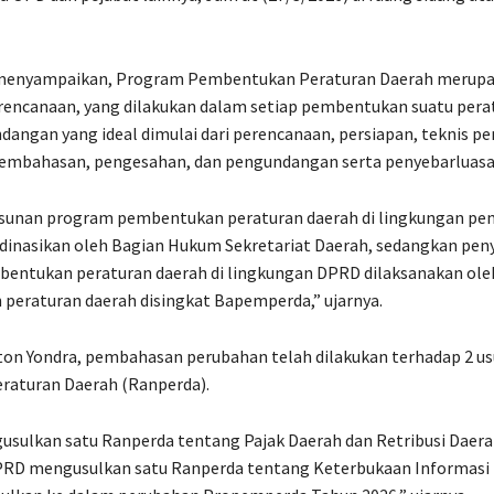
menyampaikan, Program Pembentukan Peraturan Daerah merup
rencanaan, yang dilakukan dalam setiap pembentukan suatu pera
angan yang ideal dimulai dari perencanaan, persiapan, teknis p
embahasan, pengesahan, dan pengundangan serta penyebarluasa
sunan program pembentukan peraturan daerah di lingkungan pe
rdinasikan oleh Bagian Hukum Sekretariat Daerah, sedangkan pe
entukan peraturan daerah di lingkungan DPRD dilaksanakan ole
peraturan daerah disingkat Bapemperda,” ujarnya.
on Yondra, pembahasan perubahan telah dilakukan terhadap 2 us
raturan Daerah (Ranperda).
sulkan satu Ranperda tentang Pajak Daerah dan Retribusi Daera
RD mengusulkan satu Ranperda tentang Keterbukaan Informasi 