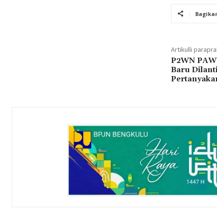
Bagika
Artikulli parapr
P2WN PAW W
Baru Dilant
Pertanyaka