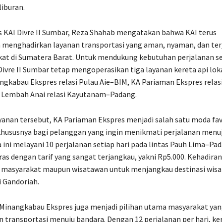
iburan.
 KAI Divre II Sumbar, Reza Shahab mengatakan bahwa KAI terus
menghadirkan layanan transportasi yang aman, nyaman, dan ter
at di Sumatera Barat. Untuk mendukung kebutuhan perjalanan se
Divre II Sumbar tetap mengoperasikan tiga layanan kereta api lok
ngkabau Ekspres relasi Pulau Aie–BIM, KA Pariaman Ekspres relas
A Lembah Anai relasi Kayutanam–Padang.
ayanan tersebut, KA Pariaman Ekspres menjadi salah satu moda fav
khususnya bagi pelanggan yang ingin menikmati perjalanan menu
a ini melayani 10 perjalanan setiap hari pada lintas Pauh Lima–Pa
s dengan tarif yang sangat terjangkau, yakni Rp5.000. Kehadiran 
asyarakat maupun wisatawan untuk menjangkau destinasi wisa
i Gandoriah.
A Minangkabau Ekspres juga menjadi pilihan utama masyarakat ya
ransportasi menuju bandara. Dengan 12 perjalanan per hari, ker