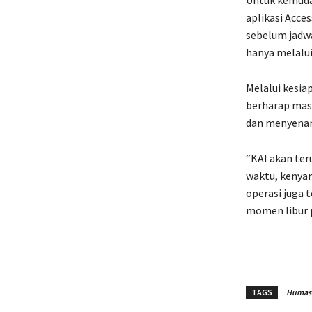
aplikasi Acce
sebelum jadw
hanya melalui
Melalui kesia
berharap mas
dan menyena
“KAI akan ter
waktu, kenyam
operasi juga 
momen libur p
TAGS
Humas 