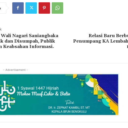
n
ak
ali Nagari Saniangbaka
Relasi Baru Berb
ik dan Disumpah, Publik
Penumpang KA Lembah 
n Keabsahan Informasi.
- Advertisement -