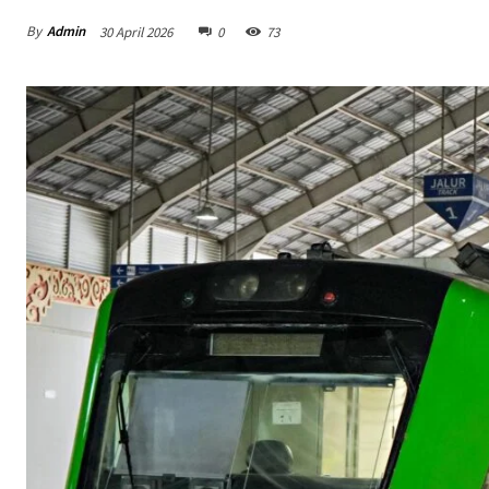
By
Admin
30 April 2026
0
73