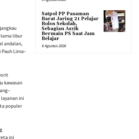
Satpol PP Pasaman
Barat Jaring 21 Pelajar
Bolos Sekolah,
jangkau
Sebagian Asyik
Bermain PS Saat Jam
lama libur
Belajar
al andalan,
6 Agustus 2026
i Pauh Lima–
orit
ju kawasan
dang–
layanan ini
ta populer
ng
eta ini