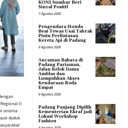
KONI Sumbar Beri
Sinyal Positif
7 Agustus 2026
Pengendara Honda
Beat Tewas Usai Tabrak
Pintu Perlintasan
Kereta Api di Padang
6 Agustus 2026
Ancaman Bahaya di
Padang Pariaman,
Jalan Kelok Dama
Amblas dan
Lumpuhkan Akses
Kendaraan Roda
Empat
6 Agustus 2026
 dengan
 Regional II
Padang Panjang Dipilih
al selama
Kementerian Ekraf jadi
Lokasi Workshop
mpat duduk
Fashion
masyarakat
6 Agustus 2026