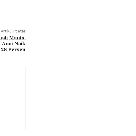
Artikulli tjetër
uah Manis,
Anai Naik
128 Persen