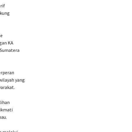
rif
ukung
te
gan KA
 Sumatera
erperan
wilayah yang
arakat.
lihan
ikmati
bau.
n melalui