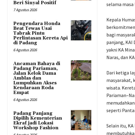
Beri Sinyal Positif
selama masa l
7 Agustus 2026
Kepala Humas
Pengendara Honda
berkomitmen 
Beat Tewas Usai
Tabrak Pintu
bagi masyarak
Perlintasan Kereta Api
panjang, KAI 
di Padang
yakni KA Mina
6 Agustus 2026
Naras, dan K
Ancaman Bahaya di
Padang Pariaman,
Dari ketiga l
Jalan Kelok Dama
Amblas dan
masyarakat, 
Lumpuhkan Akses
wisata. Keret
Kendaraan Roda
Empat
Pariaman–Nara
6 Agustus 2026
memudahkan m
seperti Panta
Padang Panjang
Dipilih Kementerian
Ekraf jadi Lokasi
Selain itu, K
Workshop Fashion
membutuhkan t
6 Agustus 2026