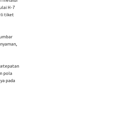
ulai H-7
i tiket
 Sumbar
 nyaman,
 ketepatan
n pola
nya pada