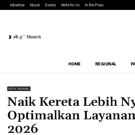
Advertise
About
Events
Write for Us
In the Press
18.3
C
Munich
HOME
REGIONAL
P
KOTA PADANG
Naik Kereta Lebih 
Optimalkan Layanan
2026