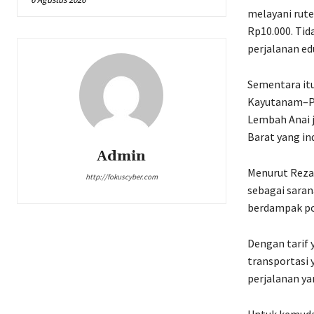
melayani rute
Rp10.000. Tid
perjalanan ed
Sementara itu
Kayutanam–Pa
Lembah Anai 
Barat yang in
Admin
Menurut Reza,
http://fokuscyber.com
sebagai saran
berdampak po
Dengan tarif 
transportasi
perjalanan y
Untuk kemudah