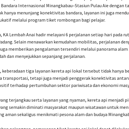
 Bandara Internasional Minangkabau–Stasiun Pulau Aie dengan ta
ak hanya menunjang konektivitas bandara, layanan ini juga mend
ukatif melalui program tiket rombongan bagi pelajar.
, KA Lembah Anai hadir melayani 6 perjalanan setiap hari pada ru
dang. Selain menawarkan kemudahan mobilitas, perjalanan den
juga memberikan pengalaman tersendiri melalui panorama alam
dah dan menyejukkan sepanjang perjalanan.
 keberadaan tiga layanan kereta api lokal tersebut tidak hanya b
a transportasi, tetapi juga menjadi penggerak konektivitas antar
sitif terhadap pertumbuhan sektor pariwisata dan ekonomi masy
yang terjangkau serta layanan yang nyaman, kereta api menjadi pi
 yang semakin diminati masyarakat maupun wisatawan untuk men
ang aman sekaligus menikmati pesona alam dan budaya Minangka
an pelanggan, pemesanan tiket kereta api lokal dapat dilakuka