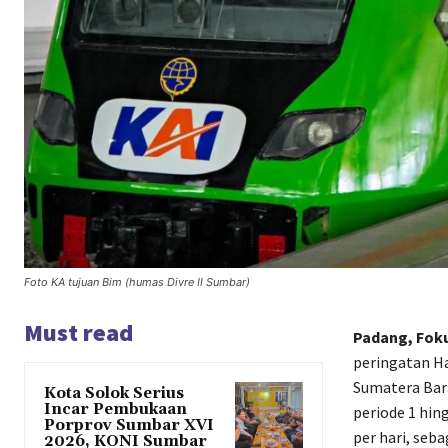
Foto KA tujuan Bim (humas Divre II Sumbar)
Must read
Padang, Foku
peringatan Har
Sumatera Bara
Kota Solok Serius
Incar Pembukaan
periode 1 hin
Porprov Sumbar XVI
per hari, seb
2026, KONI Sumbar