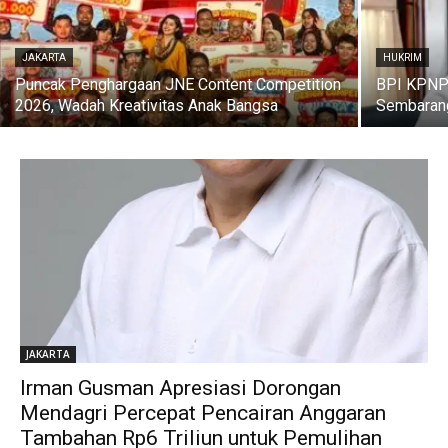
JAKARTA
HUKRIM
Puncak Penghargaan JNE Content Competition
BPI KPNPA
2026, Wadah Kreativitas Anak Bangsa
Sembarang
JAKARTA
Irman Gusman Apresiasi Dorongan
Mendagri Percepat Pencairan Anggaran
Tambahan Rp6 Triliun untuk Pemulihan