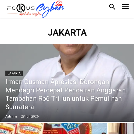
JAKARTA
JAKARTA
Irman Gusman Apresiasi Dorongan
Mendagri Percepat Pencairan Anggaran
Tambahan Rp6 Triliun untuk Pemulihan
Sumatera
Admin
-
28 Juli 2026