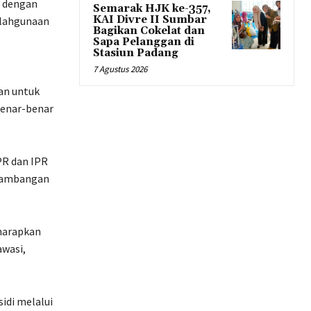
t dengan
Semarak HJK ke-357,
KAI Divre II Sumbar
alahgunaan
Bagikan Cokelat dan
Sapa Pelanggan di
Stasiun Padang
7 Agustus 2026
kan untuk
benar-benar
R dan IPR
rtambangan
harapkan
awasi,
idi melalui