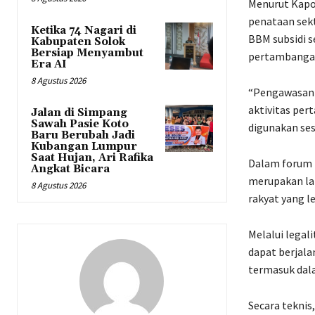
Menurut Kapol
penataan sekt
Ketika 74 Nagari di
BBM subsidi s
Kabupaten Solok
Bersiap Menyambut
pertambangan 
Era AI
8 Agustus 2026
“Pengawasan d
aktivitas per
Jalan di Simpang
Sawah Pasie Koto
digunakan ses
Baru Berubah Jadi
Kubangan Lumpur
Saat Hujan, Ari Rafika
Dalam forum 
Angkat Bicara
merupakan la
8 Agustus 2026
rakyat yang le
Melalui lega
dapat berjala
termasuk dal
Secara teknis