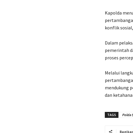
Kapolda mena
pertambangan
konflik sosia
Dalam pelaks
pemerintah da
proses percep
Melalui langk
pertambangan 
mendukung pe
dan ketahanan
TAGS
Polda 
Bagika