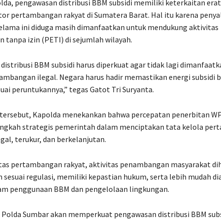
da, pengawasan distribusi BBM subsidi memiliki keterkaitan era
or pertambangan rakyat di Sumatera Barat. Hal itu karena peny
elama ini diduga masih dimanfaatkan untuk mendukung aktivitas
tanpa izin (PETI) di sejumlah wilayah.
istribusi BBM subsidi harus diperkuat agar tidak lagi dimanfaat
tambangan ilegal. Negara harus hadir memastikan energi subsidi 
uai peruntukannya,” tegas Gatot Tri Suryanta.
tersebut, Kapolda menekankan bahwa percepatan penerbitan WP
ngkah strategis pemerintah dalam menciptakan tata kelola pe
gal, terukur, dan berkelanjutan.
litas pertambangan rakyat, aktivitas penambangan masyarakat di
n sesuai regulasi, memiliki kepastian hukum, serta lebih mudah di
am penggunaan BBM dan pengelolaan lingkungan.
, Polda Sumbar akan memperkuat pengawasan distribusi BBM subs