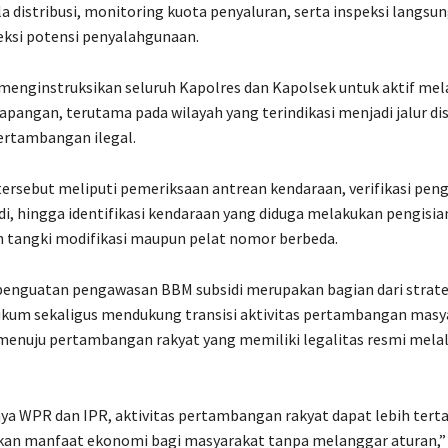
 distribusi, monitoring kuota penyaluran, serta inspeksi langsu
ksi potensi penyalahgunaan.
menginstruksikan seluruh Kapolres dan Kapolsek untuk aktif me
pangan, terutama pada wilayah yang terindikasi menjadi jalur di
pertambangan ilegal.
ersebut meliputi pemeriksaan antrean kendaraan, verifikasi pe
di, hingga identifikasi kendaraan yang diduga melakukan pengisia
tangki modifikasi maupun pelat nomor berbeda.
penguatan pengawasan BBM subsidi merupakan bagian dari strate
kum sekaligus mendukung transisi aktivitas pertambangan masya
 menuju pertambangan rakyat yang memiliki legalitas resmi mela
a WPR dan IPR, aktivitas pertambangan rakyat dapat lebih tertat
an manfaat ekonomi bagi masyarakat tanpa melanggar aturan,” 