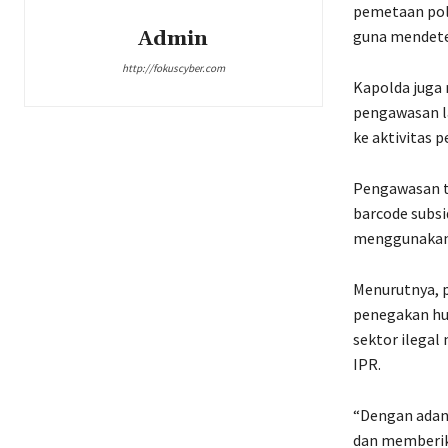
pemetaan pola
Admin
guna mendete
http://fokuscyber.com
Kapolda juga 
pengawasan la
ke aktivitas 
Pengawasan t
barcode subsi
menggunakan 
Menurutnya, 
penegakan hu
sektor ilegal
IPR.
“Dengan adany
dan memberik