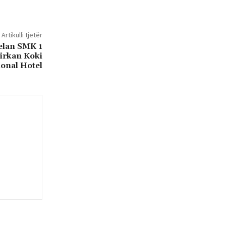
Artikulli tjetër
telan SMK 1
irkan Koki
ional Hotel