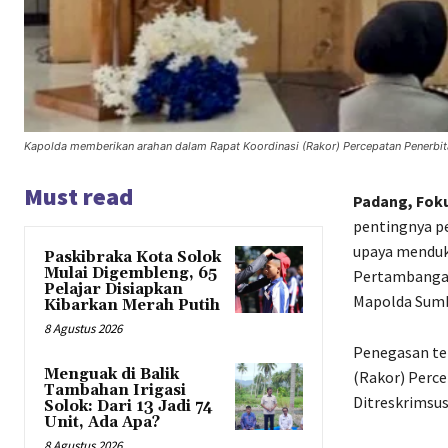
Kapolda memberikan arahan dalam Rapat Koordinasi (Rakor) Percepatan Penerbit
Must read
Padang, Fok
pentingnya pe
upaya menduku
Paskibraka Kota Solok
Mulai Digembleng, 65
Pertambangan 
Pelajar Disiapkan
Mapolda Sum
Kibarkan Merah Putih
8 Agustus 2026
Penegasan te
Menguak di Balik
(Rakor) Perce
Tambahan Irigasi
Ditreskrimsus
Solok: Dari 13 Jadi 74
Unit, Ada Apa?
8 Agustus 2026