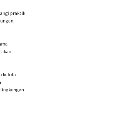
ngi praktik
kungan,
sama
stikan
a kelola
a
 lingkungan