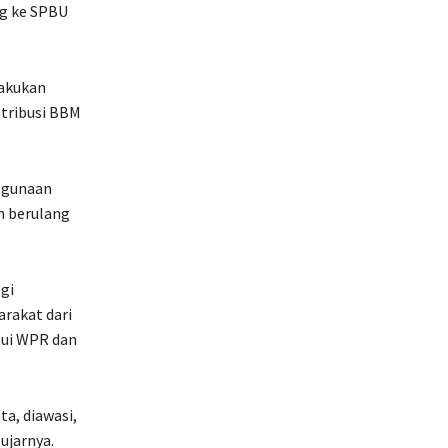
ng ke SPBU
lakukan
stribusi BBM
nggunaan
n berulang
gi
rakat dari
lui WPR dan
a, diawasi,
ujarnya.