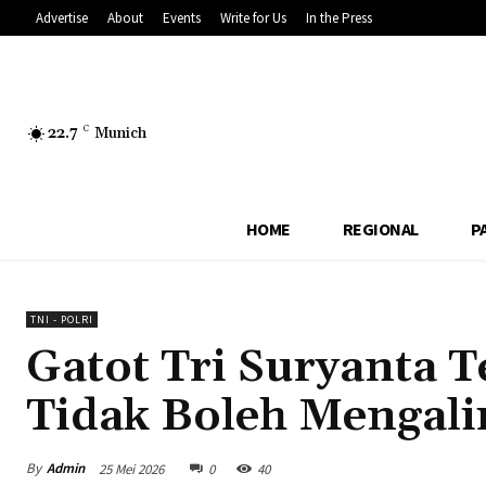
Advertise
About
Events
Write for Us
In the Press
22.7
C
Munich
HOME
REGIONAL
P
TNI - POLRI
Gatot Tri Suryanta 
Tidak Boleh Mengali
By
Admin
25 Mei 2026
0
40