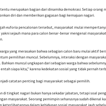
tentu merupakan bagian dari dinamika demokrasi. Setiap orang m
onkan diri dan memberikan gagasan bagi kemajuan nagari.
gah euforia pencalonan tersebut, masyarakat mulai mempertany
, yakni sejauh mana para calon benar-benar mengenal masyaraka
n.
 warga yang merasakan bahwa sebagian calon baru mulai aktif bers
tum pemilihan muncul. Sebelumnya, interaksi dengan masyaraka
. Bahkan muncul ungkapan dari sebagian warga bahwa sebelumny
 entah siapa kita,” karena kedekatan sosial yang tidak pernah ter
enjadi catatan penting bagi masyarakat sebagai pemilih.
di tingkat nagari bukan hanya sekadar jabatan, tetapi soal pen
ngan masyarakat. Seorang pemimpin seharusnya sudah dikenal ka
n keterlibatannya dalam kehidupan sosial masyarakat jauh sebel