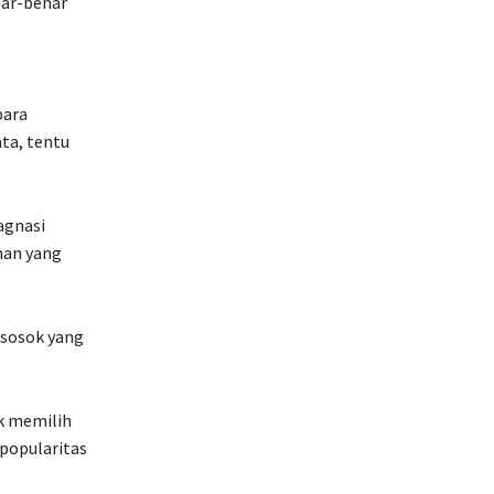
nar-benar
para
ta, tentu
agnasi
nan yang
 sosok yang
k memilih
 popularitas