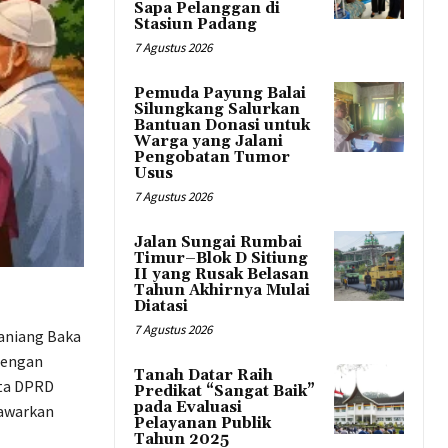
Sapa Pelanggan di
Stasiun Padang
7 Agustus 2026
Pemuda Payung Balai
Silungkang Salurkan
Bantuan Donasi untuk
Warga yang Jalani
Pengobatan Tumor
Usus
7 Agustus 2026
Jalan Sungai Rumbai
Timur–Blok D Sitiung
II yang Rusak Belasan
Tahun Akhirnya Mulai
Diatasi
7 Agustus 2026
aniang Baka
dengan
Tanah Datar Raih
ota DPRD
Predikat “Sangat Baik”
pada Evaluasi
nawarkan
Pelayanan Publik
Tahun 2025