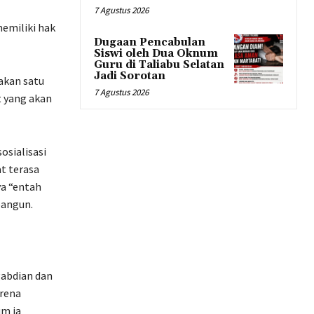
7 Agustus 2026
emiliki hak
Dugaan Pencabulan
Siswi oleh Dua Oknum
Guru di Taliabu Selatan
Jadi Sorotan
akan satu
7 Agustus 2026
t yang akan
osialisasi
t terasa
a “entah
bangun.
gabdian dan
rena
um ia