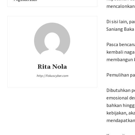
mencalonkan d
Di sisi lain,
Saniang Baka 
Pasca bencan
kembali naga
membangun ko
Rita Nola
Pemulihan pas
http://Fokuscyber.com
Dibutuhkan p
emosional den
bahkan hingg
kebijakan, a
mendapatkan 