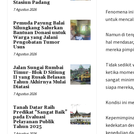
Stasiun Padang
7 Agustus 2026
Fenomena ini 
untuk mencal
Pemuda Payung Balai
Silungkang Salurkan
Bantuan Donasi untuk
Namun di ten
Warga yang Jalani
hal mendasar
Pengobatan Tumor
Usus
mereka pimpi
7 Agustus 2026
Tidak sedikit
Jalan Sungai Rumbai
ketika momen
Timur–Blok D Sitiung
II yang Rusak Belasan
sangat minim
Tahun Akhirnya Mulai
Diatasi
siapa mereka,
7 Agustus 2026
Kondisi ini m
Tanah Datar Raih
Predikat “Sangat Baik”
pada Evaluasi
Kepemimpinan 
Pelayanan Publik
kedekatan de
Tahun 2025
kepedulian da
7 Agustus 2026