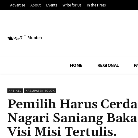
Advertise
About
Events
Write for Us
In the Press
25.7
C
Munich
HOME
REGIONAL
P
ARTIKEL
KABUPATEN SOLOK
Pemilih Harus Cerda
Nagari Saniang Baka
Visi Misi Tertulis.