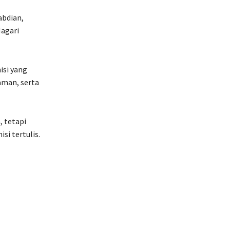
abdian,
agari
isi yang
aman, serta
, tetapi
si tertulis.