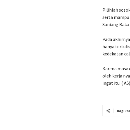
Pilihlah soso
serta mampu 
Saniang Baka 
Pada akhirnya
hanya tertuli
kedekatan ca
Karena masa d
oleh kerja nya
ingat itu. ( A5
Bagika