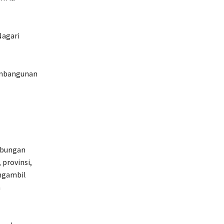
Nagari
pembangunan
ubungan
provinsi,
engambil
n