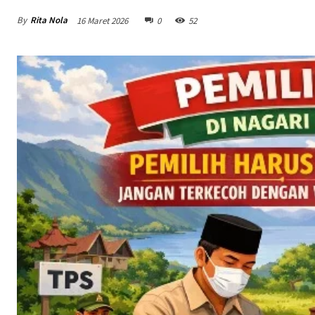
By
Rita Nola
16 Maret 2026
0
52