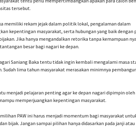
masyarakat tentu perlu mempertimbangkan apakah para calon be
sitas tersebut.
 memiliki rekam jejak dalam politik lokal, pengalaman dalam
an kepentingan masyarakat, serta hubungan yang baik dengan 
ijakan. Jika hanya mengandalkan retorika tanpa kemampuan nya
tantangan besar bagi nagari ke depan.
gari Saniang Baka tentu tidak ingin kembali mengalami masa st
 Sudah lima tahun masyarakat merasakan minimnya pembangu
entu menjadi pelajaran penting agar ke depan nagari dipimpin oleh
 mampu memperjuangkan kepentingan masyarakat.
pemilihan PAW ini harus menjadi momentum bagi masyarakat untu
 dan bijak. Jangan sampai pilihan hanya didasarkan pada janji atau