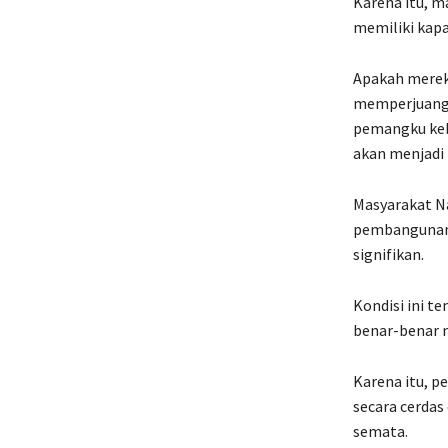
Karena itu, 
memiliki kapa
Apakah mereka
memperjuangk
pemangku keb
akan menjadi 
Masyarakat Na
pembangunan.
signifikan.
Kondisi ini t
benar-benar
Karena itu, 
secara cerdas
semata.